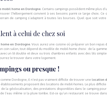
de mobil home en Dordogne
. Certains campings possèdent même plus d’un
té trouver l’hébergement convient à ses besoins parmi ce large choix. Ce q
errain de camping s’adaptent à toutes les bourses. Quel que soit votr
lent à celui de chez soi
l home en Dordogne
. Vous aurez une cuisine où préparer un bon repas d
n coin salon, tout dépend du modèle de mobil-home choisi : de la gamm
ec un lit double et deux ou trois chambres enfants avec des lits simples. 
pourrez le trouver dans votre logement.
ampings ou presque !
e comme Dordogne, il n’est pas vraiment difficile de trouver une
location 
es établissements proposent des locations de mobil-homes. Le plus difficile
on de la géolocalisation, des prestations disponibles dans le camping pour
ir de l’eau même si la pluie tombe. Est-ce qu’un restaurant se trouve da