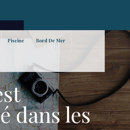
Piscine
Bord De Mer
est
é dans les